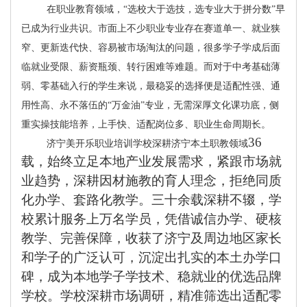
在职业教育领域，
“选校大于选技，选专业大于拼分数”早
已成为行业共识。市面上不少职业专业存在赛道单一、就业狭
窄、更新迭代快、容易被市场淘汰的问题，很多学子学成后面
临就业受限、薪资瓶颈、转行困难等难题。而对于中考基础薄
弱、零基础入行的学生来说，最稳妥的选择便是适配性强、通
用性高、永不落伍的“万金油”专业，无需深厚文化课功底，侧
重实操技能培养，上手快、适配岗位多、职业生命周期长。
36
济宁美开乐职业培训学校深耕济宁本土职教领域
载，始终立足本地产业发展需求，紧跟市场就
业趋势，深耕因材施教的育人理念，拒绝同质
化办学、套路化教学。三十余载深耕不辍，学
校累计服务上万名学员，凭借诚信办学、硬核
教学、完善保障，收获了济宁及周边地区家长
和学子的广泛认可，沉淀出扎实的本土办学口
碑，成为本地学子学技术、稳就业的优选品牌
学校。学校深耕市场调研，精准筛选出适配零