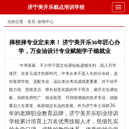
济宁美开乐糕点培训学校
Toggl
naviga
当前位置：
首页
>
新闻中心
择校择专业定未来！ 济宁美开乐36年匠心办
学，万金油设计专业赋能学子稳就业
中考落幕，不少学子因文化课短板遗憾失利，陷入升学
迷茫。在多元成才的新时代，中考从来不是人生的分水岭，选
对靠谱学校、适配专业，远比单次考试成绩更重要。对于动手
能力强、思维灵活、擅长创意实践的学子而言，避开文化课短
板，深耕实用性广、就业面宽、可持续增值的技术专业，就能
36
重启人生赛道，收获稳定长远的发展。作为济宁本土深耕
年的老牌职业教育品牌，济宁美开乐职业培训
学校累计培育上万名优秀技能人才，凭借扎实