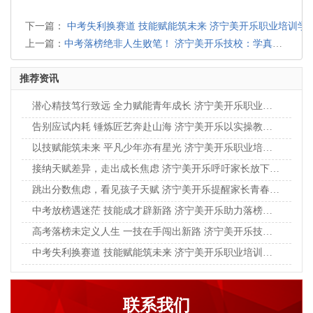
下一篇：
中考失利换赛道 技能赋能筑未来 济宁美开乐职业培训学
上一篇：
中考落榜绝非人生败笔！ 济宁美开乐技校：学真手艺，走出别样成才路
推荐资讯
潜心精技笃行致远 全力赋能青年成长 济宁美开乐职业培训学校助力学子奔赴新程
告别应试内耗 锤炼匠艺奔赴山海 济宁美开乐以实操教育点亮青年成长之路
以技赋能筑未来 平凡少年亦有星光 济宁美开乐职业培训学校赋能学子实干成才
接纳天赋差异，走出成长焦虑 济宁美开乐呼吁家长放下单一标准，看见孩子独特光芒
跳出分数焦虑，看见孩子天赋 济宁美开乐提醒家长青春成才，不止升学一条坦途
中考放榜遇迷茫 技能成才辟新路 济宁美开乐助力落榜学子逆风翻盘
高考落榜未定义人生 一技在手闯出新路 济宁美开乐技校助力青年学子逆袭成长
中考失利换赛道 技能赋能筑未来 济宁美开乐职业培训学校助力少年逆风翻盘
联系我们