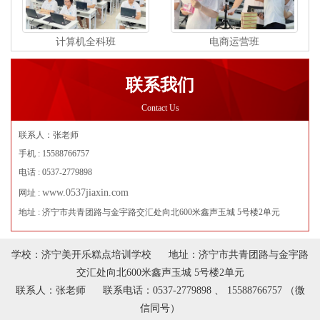
计算机全科班
电商运营班
联系我们
Contact Us
联系人：张老师
手机 : 15588766757
电话 : 0537-2779898
www.0537jiaxin.com
网址 :
地址 : 济宁市共青团路与金宇路交汇处向北600米鑫声玉城 5号楼2单元
学校：济宁美开乐糕点培训学校 地址：济宁市共青团路与金宇路
交汇处向北600米鑫声玉城 5号楼2单元
联系人：张老师 联系电话：0537-2779898 、 15588766757 （微
信同号）