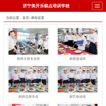
济宁美开乐糕点培训学校
Toggl
naviga
当前位置：
首页
>
课程设置
厨师大厨专业班
厨师速成班
厨师总厨专业
厨艺创业班